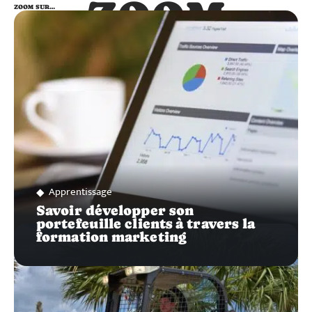
ZOOM
ZOOM SUR…
SUR…
Apprentissage
Savoir développer son
portefeuille clients à travers la
formation marketing