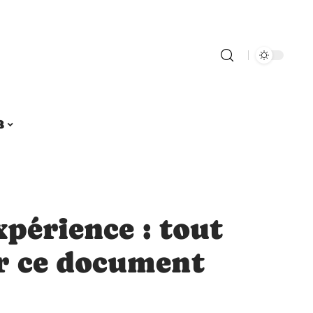
B
xpérience : tout
r ce document