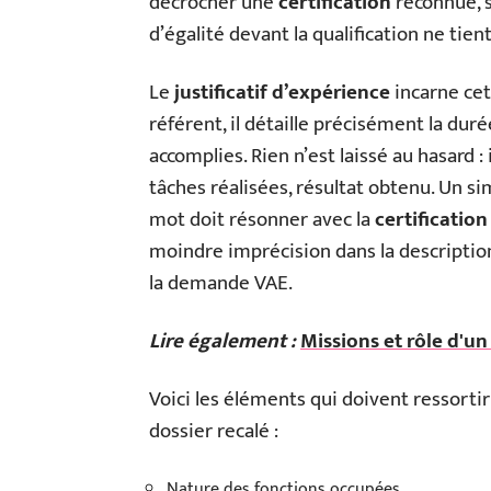
décrocher une
certification
reconnue, s
d’égalité devant la qualification ne tien
Le
justificatif d’expérience
incarne cet
référent, il détaille précisément la dur
accomplies. Rien n’est laissé au hasard :
tâches réalisées, résultat obtenu. Un si
mot doit résonner avec la
certification
moindre imprécision dans la descriptio
la demande VAE.
Lire également :
Missions et rôle d'u
Voici les éléments qui doivent ressorti
dossier recalé :
Nature des fonctions occupées